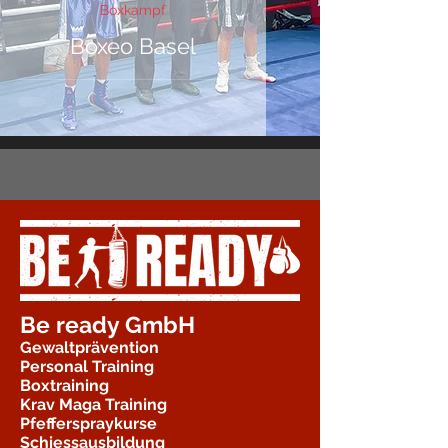
Boxkampf
Boxeo Basel
Be ready GmbH
Gewaltprävention
Personal Training
Boxtraining
Krav Maga Training
Pfefferspraykurse
Schiessausbildung