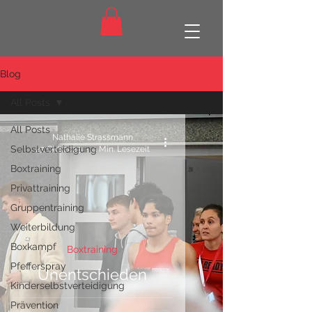
Blog
All Posts
All Posts
Nathalie Strassmann
Selbstverteidigung
27. Okt. 2023
1 Min. Lesezeit
Boxtraining
Privattraining
Gruppentraining
Weiterbildung
Boxkampf
Boxtraining
Pfefferspray
Unentschieden
Kinderselbstverteidigung
Prävention