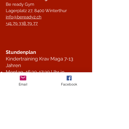
Be ready Gym
Lagerplatz 27,
8400 Winterthur
info@beready2.ch
+41 79 338 79 77
Stundenplan
Kindertraining Krav Maga 7-13
Jahren
Montag, 16:30-17:30 Uhr in
Rickenbach
Email
Facebook
Mittwoch, 17:00-18:00 Uhr in
Seuzach
Donnerstag, 17:15-18:15 Uhr in
Winterthur
Fitboxen für Jugendliche ab 12
Jahren und Erwachsene