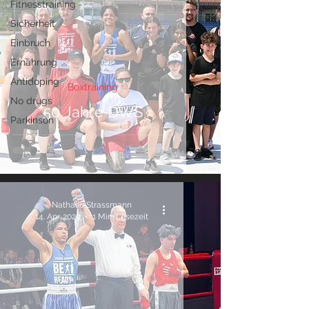
Fitnesstraining
Sicherheit
Einbruch
Ernährung
Antidoping
Boxtraining
No drugs
50 Jahre DWS
Parkinson
Nathalie Strassmann
14. Apr. 2023
1 Min. Lesezeit