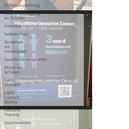
Schiessausbildung
Selbstverteidigung
an Schulen
Nathalie Strassmann
Interview
25. Juni
1 Min. Lesezeit
Selbstschutz
Sicherheit
am
Arbeitsplatz
Sportförderprogramm
Boxen an
Schulen
Swiss
Fachtagung Häusliche Gewalt
Olympic
Light-
Contact
Boxing
Personal
Training
Nathalie Strassmann
Geschenkidee
16. Nov. 2025
2 Min. Lesezeit