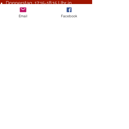
Donnerstag, 17:15-18:15 Uhr in
Winterthur
Email
Facebook
Fitboxen für Jugendliche ab 12
Jahren und Erwachsene
Dienstag und Donnerstag, 09:00-
10:00 Uhr
Mittwoch, 18:30-19:30 Uhr
Parkinson Boxing und
Seniorenboxen
Mittwoch, 09:00-10:00 Uhr
Boxtraining für Jugendliche
ab 12
Jahren und Erwachsene
Montag, 18:30-19:45 Uhr
Mittwoch, 13:30-14:30 Uhr Girls only
Donnerstag, 18:30-19:45 Uhr
Krav Maga Training für Jugendliche