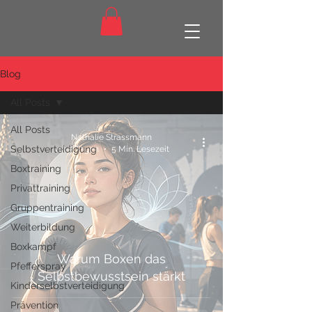
Blog
All Posts
All Posts
Nathalie Strassmann
Selbstverteidigung
vor 5 Tagen
5 Min. Lesezeit
Boxtraining
Privattraining
Gruppentraining
Weiterbildung
Boxkampf
Warum Boxen das
Pfefferspray
Selbstbewusstsein stärkt
Kinderselbstverteidigung
Prävention