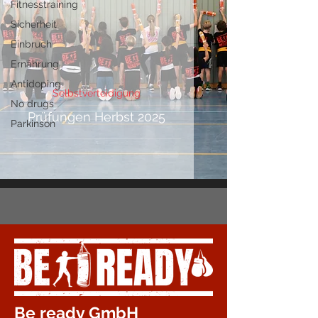
Fitnesstraining
Sicherheit
Einbruch
Ernährung
Antidoping
Selbstverteidigung
No drugs
Prüfungen Herbst 2025
Parkinson
Be ready GmbH