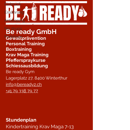
Einbruch
Ernährung
Antidoping
No drugs
Be ready GmbH
Parkinson
Gewaltprävention
Personal Training
Boxtraining
Krav Maga Training
Pfefferspraykurse
Schiessausbildung
Be ready Gym
Lagerplatz 27,
8400 Winterthur
info@beready2.ch
+41 79 338 79 77
Stundenplan
Kindertraining Krav Maga 7-13