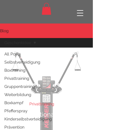
Blog
Geschenkidee
All Posts
Nathalie Strassmann
Selbstverteidigung
6. Dez. 2023
2 Min. Lesezeit
Boxtraining
Privattraining
Gruppentraining
Weiterbildung
Boxkampf
Privattraining
Pfefferspray
Keiser Functional Trainer
Kinderselbstverteidigung
Prävention