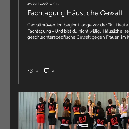
25. Juni 2026
∙
1
Min.
Fachtagung Häusliche Gewalt
Gewaltprävention beginnt lange vor der Tat. Heute 
Fachtagung «Und bist du nicht willig… Häusliche, se
geschlechterspezifische Gewalt gegen Frauen im 
Männlichkeitsnormen und Migration» des Kantons 
Im Zentrum standen wichtige Fragen: Wie entsteh
gewaltfördernde Männlichkeitsbilder? Welche Roll
gesellschaftliche und migrationsbedingte Faktoren
Wie können wir früher und wirksamer präventiv han
4
0