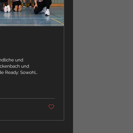
ndliche und
ickenbach und
 Be Ready: Sowohl
 auch die
en ihre Prüfungen
h abgeschlossen.
 Schauplatz
trahlender...