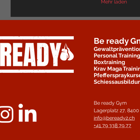
Mehr laden
Be ready 
Gewaltpräventio
Personal Trainin
Boxtraining
Krav Maga Traini
Pfefferspraykurs
Schiessausbildu
Be ready Gym
Lagerplatz 27,
8400 
info@beready2.ch
+41 79 338 79 77