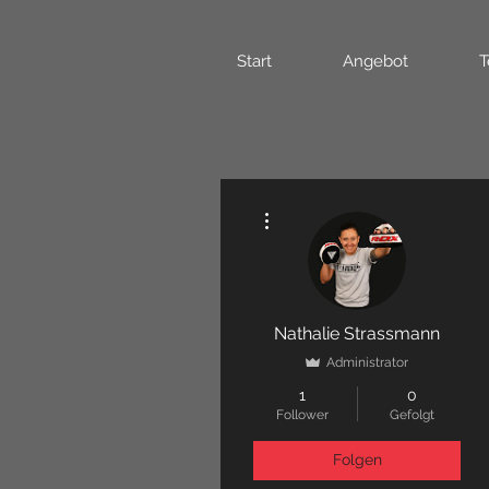
Start
Angebot
T
Weitere Optionen
Nathalie Strassmann
Administrator
1
0
Follower
Gefolgt
Folgen