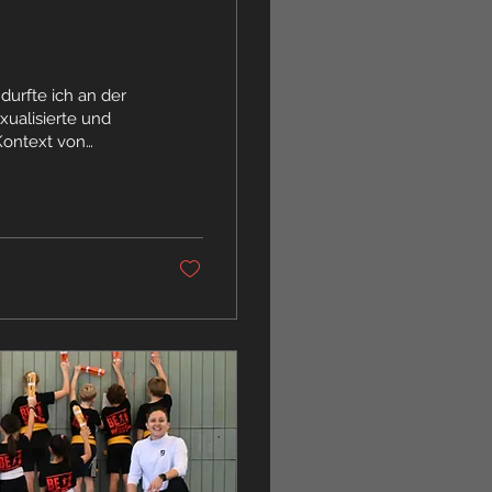
durfte ich an der
xualisierte und
Kontext von
Zürich teilnehmen.
en
e spielen
? Und vor allem:
deln?...