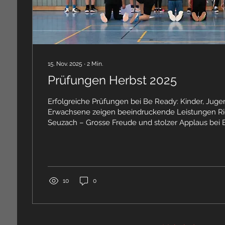
15. Nov. 2025
∙
2
Min.
Prüfungen Herbst 2025
Erfolgreiche Prüfungen bei Be Ready: Kinder, Juge
Erwachsene zeigen beeindruckende Leistungen R
Seuzach – Grosse Freude und stolzer Applaus bei
die Kindergruppe aus Rickenbach und Seuzach als
jugendliche und erwachsenen Teilnehmenden hab
im Boxen und in der Selbstverteidigung erfolgreic
Die Trainingsstätte von Be Ready wurde damit zum
beeindruckender sportlicher Leistungen und vieler s
10
0