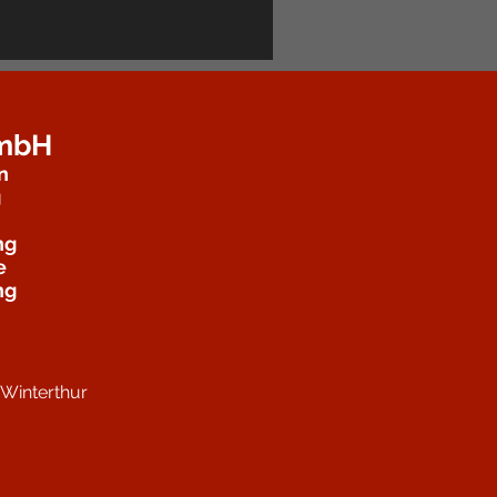
GmbH
n
g
ng
e
ng
Winterthur