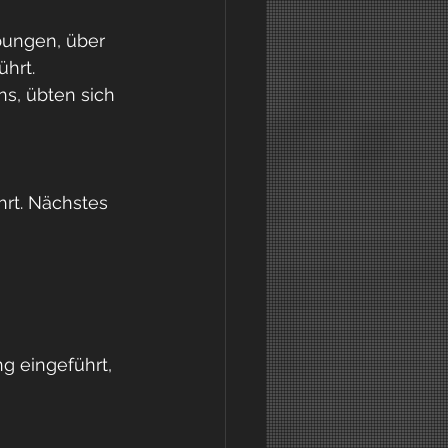
bungen, über 
ührt.
ns, übten sich 
rt. Nächstes 
g eingeführt, 