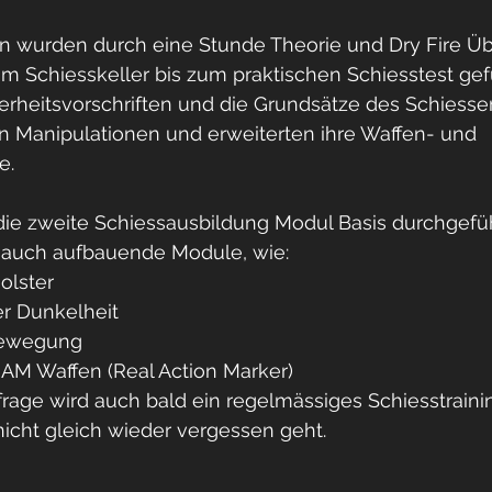
n wurden durch eine Stunde Theorie und Dry Fire Ü
rkinson
m Schiesskeller bis zum praktischen Schiesstest gef
herheitsvorschriften und die Grundsätze des Schiesse
en Manipulationen und erweiterten ihre Waffen- und 
e. 
 die zweite Schiessausbildung Modul Basis durchgefüh
 auch aufbauende Module, wie:
olster
er Dunkelheit
Bewegung
RAM Waffen (Real Action Marker)
age wird auch bald ein regelmässiges Schiesstrainin
nicht gleich wieder vergessen geht. 