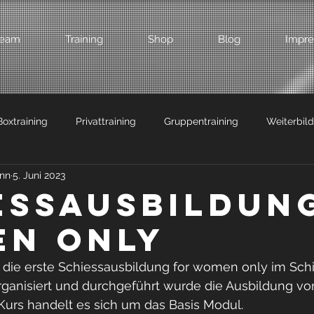
eam
Training
Shop
Blog
Impr
Boxtraining
Privattraining
Gruppentraining
Weiterbil
ann
5. Juni 2023
teidigung
Prävention
Schiessausbildung
Selbstverte
essausbildun
n only
Sicherheit am Arbeitsplatz
Sportförderprogramm
Boxen a
 die erste Schiessausbildung for women only im Sch
rganisiert und durchgeführt wurde die Ausbildung vo
l Training
Geschenkidee
Fitnesstraining
Sicherheit
urs handelt es sich um das Basis Modul. 