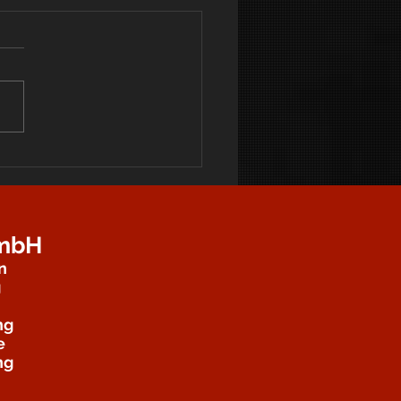
GmbH
n
g
ng
e
ng