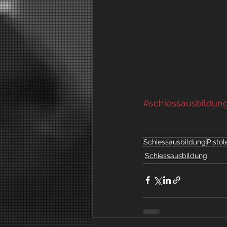
#schiessausbildun
Schiessausbildung
Pistol
Schiessausbildung