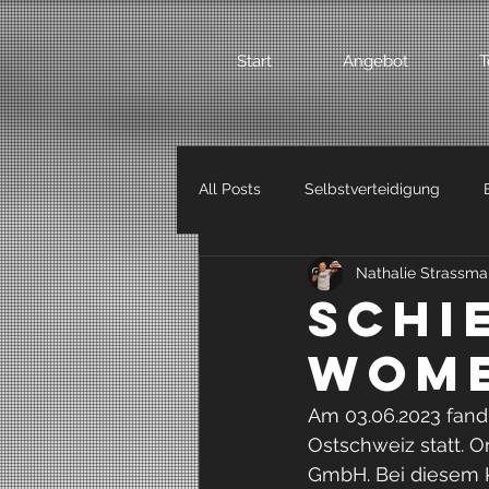
Start
Angebot
T
All Posts
Selbstverteidigung
Nathalie Strassm
Pfefferspray
Kinderselbstver
Schi
Wome
Interview
Selbstschutz
Am 03.06.2023 fand
Ostschweiz statt. O
Light-Contact Boxing
Persona
GmbH. Bei diesem K