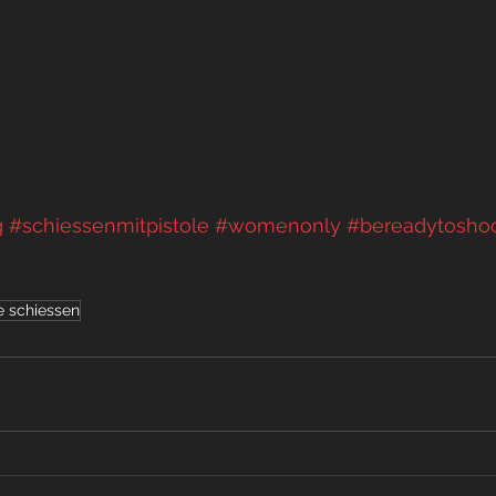
g
#schiessenmitpistole
#womenonly
#bereadytosho
e schiessen