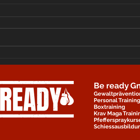
Be ready 
Gewaltpräventio
Personal Trainin
Boxtraining
Krav Maga Traini
Pfefferspraykurs
Schiessausbildu