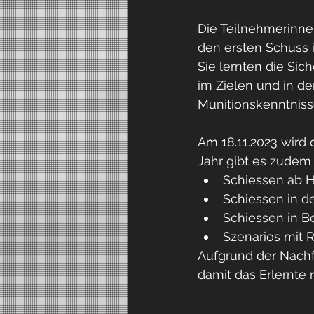
Die Teilnehmerinne
Antidoping
No drugs
Pa
den ersten Schuss i
Sie lernten die Sic
im Zielen und in d
Munitionskenntniss
Am 18.11.2023 wird
Jahr gibt es zudem
Schiessen ab H
Schiessen in d
Schiessen in 
Szenarios mit 
Aufgrund der Nachfr
damit das Erlernte 