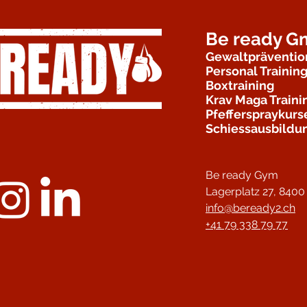
Be ready 
Gewaltpräventio
Personal Trainin
Boxtraining
Krav Maga Traini
Pfefferspraykurs
Schiessausbildu
Be ready Gym
Lagerplatz 27,
8400 
info@beready2.ch
+41 79 338 79 77