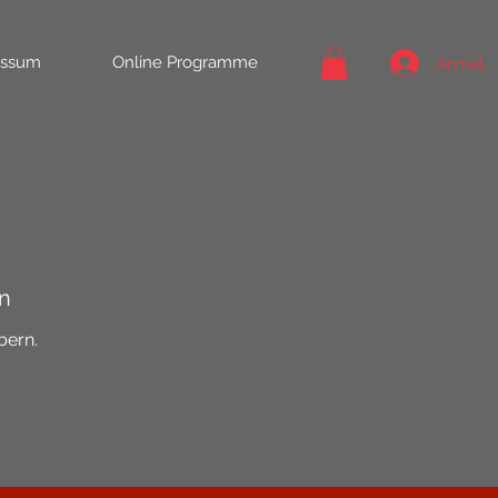
essum
Online Programme
Anmeld
en
bern.