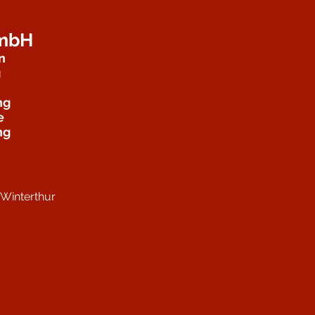
GmbH
n
g
ng
e
ng
Winterthur