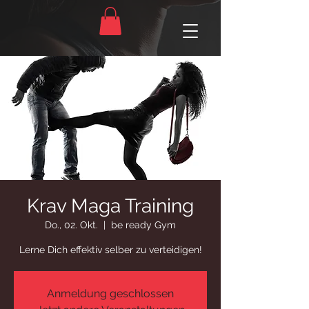
Krav Maga Training
Do., 02. Okt.
  |  
be ready Gym
Lerne Dich effektiv selber zu verteidigen!
Anmeldung geschlossen