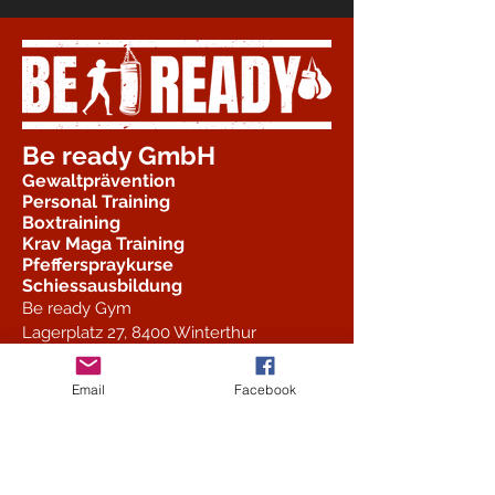
Be ready GmbH
Gewaltprävention
Personal Training
Boxtraining
Krav Maga Training
Pfefferspraykurse
Schiessausbildung
Be ready Gym
Lagerplatz 27,
8400 Winterthur
info@beready2.ch
+41 79 338 79 77
Email
Facebook
Stundenplan