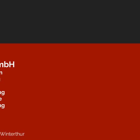
GmbH
n
g
ng
e
ng
Winterthur