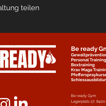
ltung teilen
Be ready 
Gewaltpräventio
Personal Trainin
Boxtraining
Krav Maga Traini
Pfefferspraykurs
Schiessausbildu
Be ready Gym
Lagerplatz 27,
8400 