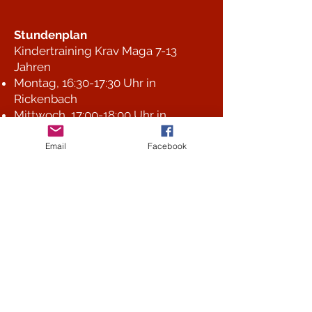
Stundenplan
Kindertraining Krav Maga 7-13
Jahren
Montag, 16:30-17:30 Uhr in
Rickenbach
Mittwoch, 17:00-18:00 Uhr in
Seuzach
Donnerstag, 17:15-18:15 Uhr in
Email
Facebook
Winterthur
Fitboxen für Jugendliche ab 12
Jahren und Erwachsene
Dienstag und Donnerstag, 09:00-
10:00 Uhr
Mittwoch, 18:30-19:30 Uhr
Parkinson Boxing und
Seniorenboxen