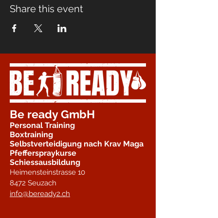
Share this event
Be ready GmbH
Personal Training
Boxtraining
Selbstverteidigung nach Krav Maga
Pfefferspraykurse
Schiessausbildung
Heimensteinstrasse 10
8472 Seuzach
info@beready2.ch