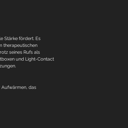
e Stärke fördert. Es 
im therapeutischen 
otz seines Rufs als 
itboxen und Light-Contact 
tzungen.
r Aufwärmen, das 