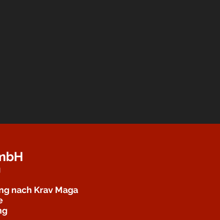
GmbH
g
ung nach Krav Maga
e
ng