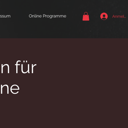
essum
Online Programme
Anmeld
n für
ene