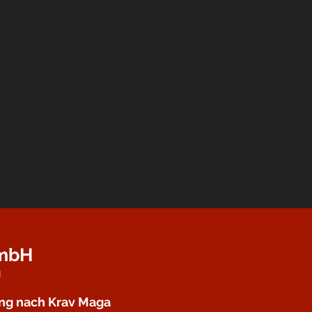
GmbH
g
ung nach Krav Maga