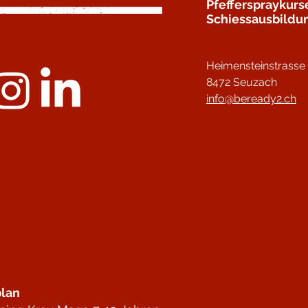
Pfefferspraykurs
Schiessausbildu
Heimensteinstrasse
8472 Seuzach
info@beready2.ch
lan