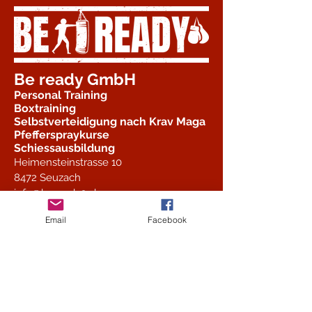
Be ready GmbH
Personal Training
Boxtraining
Selbstverteidigung nach Krav Maga
Pfefferspraykurse
Schiessausbildung
Heimensteinstrasse 10
8472 Seuzach
info@beready2.ch
Email
Facebook
Stundenplan
Kindertraining Krav Maga 7-13
Jahren
Montag, 16:30-17:30 Uhr in