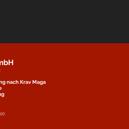
GmbH
g
ung nach Krav Maga
e
ng
 10