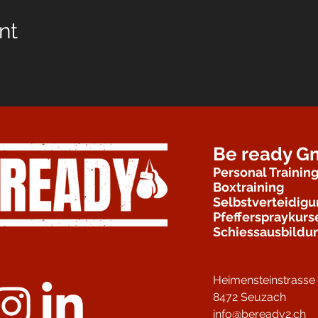
nt
Be ready 
Personal Trainin
Boxtraining
Selbstverteidig
Pfefferspraykurs
Schiessausbildu
Heimensteinstrasse
8472 Seuzach
info@beready2.ch