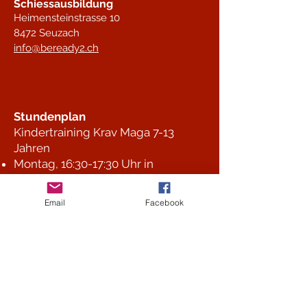
Schiessausbildung
Heimensteinstrasse 10
8472 Seuzach
info@beready2.ch
Stundenplan
Kindertraining Krav Maga 7-13
Jahren
Montag, 16:30-17:30 Uhr in
Rickenbach
Mittwoch, 17:00-18:00 Uhr in
Email
Facebook
Seuzach
Donnerstag, 17:15-18:15 Uhr in
Winterthur
Fitboxen für Jugendliche ab 12
Jahren und Erwachsene
Dienstag und Donnerstag, 09:00-