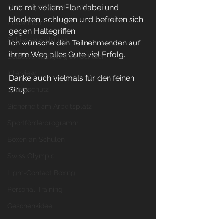
Kinderselbstverteidigung
und mit vollem Elan dabei und 
blockten, schlugen und befreiten sich 
Prävention
gegen Haltegriffen. 
Schiessausbildung
Ich wünsche den Teilnehmenden auf 
ihrem Weg alles Gute viel Erfolg. 
Selbstverteidigung an Schulen
Interview
Danke auch vielmals für den feinen 
Sirup.
Selbstschutz
Sicherheit am Arbeitsplatz
Sportförderprogramm
Boxen an Schulen
Swiss Olympic
Light-Contact Boxing
Personal Training
Geschenkidee