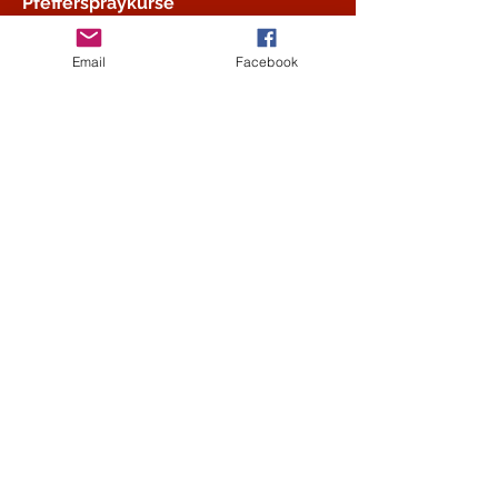
Pfefferspraykurse
Schiessausbildung
Be ready Gym
Email
Facebook
Lagerplatz 27,
8400 Winterthur
info@beready2.ch
+41 79 338 79 77
Stundenplan
Kindertraining Krav Maga 7-13
Jahren
Montag, 16:30-17:30 Uhr in
Rickenbach
Mittwoch, 17:00-18:00 Uhr in
Seuzach
Donnerstag, 17:15-18:15 Uhr in
Winterthur
Fitboxen für Jugendliche ab 12