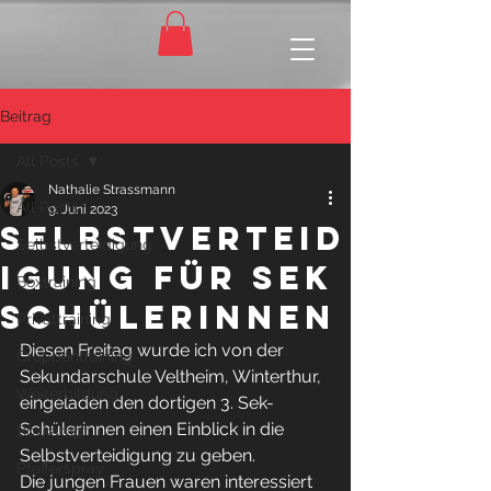
Beitrag
All Posts
Nathalie Strassmann
All Posts
9. Juni 2023
Selbstverteid
Selbstverteidigung
igung für SEK
Boxtraining
Schülerinnen
Privattraining
Diesen Freitag wurde ich von der 
Gruppentraining
Sekundarschule Veltheim, Winterthur, 
Weiterbildung
eingeladen den dortigen 3. Sek-
Schülerinnen einen Einblick in die 
Boxkampf
Selbstverteidigung zu geben. 
Pfefferspray
Die jungen Frauen waren interessiert 