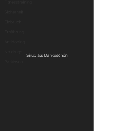
Fitnesstraining
Sicherheit
Einbruch
Ernährung
Antidoping
No drugs
Sirup als Dankeschön
Parkinson