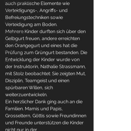
Fitnesstraining
auch praktische Elemente wie 
Verteidigungs-, Angriffs- und 
Sicherheit
Befreiungstechniken sowie 
Einbruch
Verteidigung am Boden.
Mehrere Kinder durften sich über den 
Ernährung
Gelbgurt freuen, andere erreichten 
Antidoping
den Orangegurt und eines hat die 
No drugs
Prüfung zum Grüngurt bestanden. Die 
Entwicklung der Kinder wurde von 
Parkinson
der Instruktorin, Nathalie Strassmann, 
mit Stolz beobachtet: Sie zeigten Mut, 
Disziplin, Teamgeist und einen 
spürbaren Willen, sich 
weiterzuentwickeln.
Ein herzlicher Dank ging auch an die 
Familien. Mamis und Papis, 
Grosseltern, Göttis sowie Freundinnen 
und Freunde unterstützen die Kinder 
nicht nur in der 