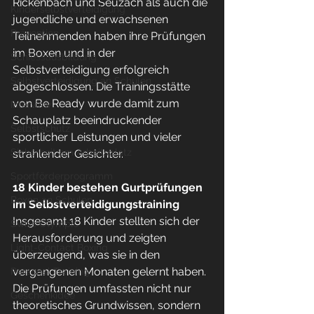
Rickenbach und Seuzach als auch die 
Kinderselbstverteidigung
jugendliche und erwachsenen 
Prävention
Teilnehmenden haben ihre Prüfungen 
im Boxen und in der 
Schiessausbildung
Selbstverteidigung erfolgreich 
Selbstverteidigung an Schulen
abgeschlossen. Die Trainingsstätte 
von Be Ready wurde damit zum 
Interview
Schauplatz beeindruckender 
Selbstschutz
sportlicher Leistungen und vieler 
Sicherheit am Arbeitsplatz
strahlender Gesichter.
Sportförderprogramm
18 Kinder bestehen Gurtprüfungen 
Boxen an Schulen
im Selbstverteidigungstraining
Insgesamt 18 Kinder stellten sich der 
Swiss Olympic
Herausforderung und zeigten 
Light-Contact Boxing
überzeugend, was sie in den 
vergangenen Monaten gelernt haben. 
Personal Training
Die Prüfungen umfassten nicht nur 
Geschenkidee
theoretisches Grundwissen, sondern 