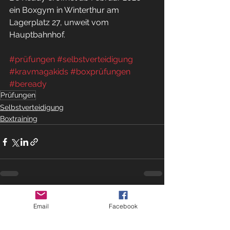
ein Boxgym in Winterthur am 
Lagerplatz 27, unweit vom 
Hauptbahnhof.
#prüfungen
#selbstverteidigung
#kravmagakids
#boxprüfungen
#beready
Prüfungen
Selbstverteidigung
Boxtraining
Alle ansehen
Aktuelle Beiträge
Email
Facebook