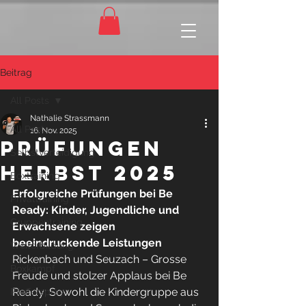
Beitrag
All Posts
Nathalie Strassmann
All Posts
16. Nov. 2025
Prüfungen
Selbstverteidigung
Herbst 2025
Boxtraining
Erfolgreiche Prüfungen bei Be 
Privattraining
Ready: Kinder, Jugendliche und 
Gruppentraining
Erwachsene zeigen 
beeindruckende Leistungen
Weiterbildung
Rickenbach und Seuzach – Grosse 
Boxkampf
Freude und stolzer Applaus bei Be 
Ready: Sowohl die Kindergruppe aus 
Pfefferspray