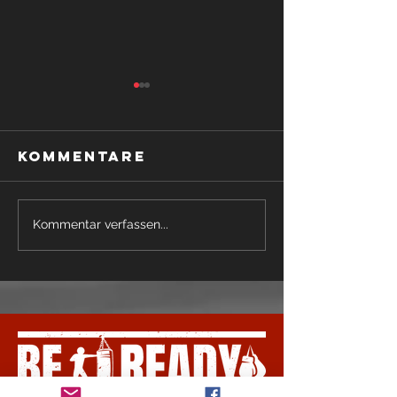
Kommentare
Prüfungen
Projekt
Kommentar verfassen...
Herbst 2025
Atleta