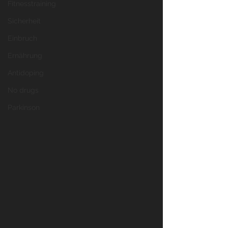
Fitnesstraining
Sicherheit
Einbruch
Ernährung
Antidoping
No drugs
Parkinson