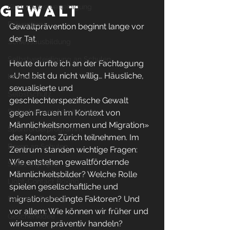
Gewalt
Kinderselbstverteidigung
Prävention
Gewaltprävention beginnt lange vor 
der Tat.
Schiessausbildung
Selbstverteidigung an Schulen
Heute durfte ich an der Fachtagung 
«Und bist du nicht willig… Häusliche, 
Interview
sexualisierte und 
Selbstschutz
geschlechterspezifische Gewalt 
Sicherheit am Arbeitsplatz
gegen Frauen im Kontext von 
Männlichkeitsnormen und Migration» 
Sportförderprogramm
des Kantons Zürich teilnehmen. Im 
Boxen an Schulen
Zentrum standen wichtige Fragen: 
Wie entstehen gewaltfördernde 
Swiss Olympic
Männlichkeitsbilder? Welche Rolle 
Light-Contact Boxing
spielen gesellschaftliche und 
migrationsbedingte Faktoren? Und 
Personal Training
vor allem: Wie können wir früher und 
Geschenkidee
wirksamer präventiv handeln? 